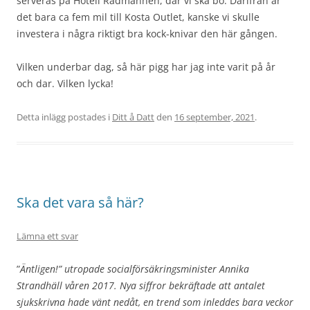
serveras på Hotell Rådmannen, där vi ska bo. Därifrån är
det bara ca fem mil till Kosta Outlet, kanske vi skulle
investera i några riktigt bra kock-knivar den här gången.
Vilken underbar dag, så här pigg har jag inte varit på år
och dar. Vilken lycka!
Detta inlägg postades i
Ditt å Datt
den
16 september, 2021
.
Ska det vara så här?
Lämna ett svar
”
Äntligen!” utropade socialförsäkringsminister Annika
Strandhäll våren 2017. Nya siffror bekräftade att antalet
sjukskrivna hade vänt nedåt, en trend som inleddes bara veckor