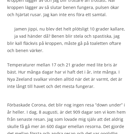
kroppen lägger av och jag blir tröttare än tröttast. När
kroppen lägger av så slutar benen fungera, pulsen ökar
och hjärtat rusar. Jag kan inte ens föra ett samtal.
Jamen jippi, nu blev det helt plötsligt 10 grader kallare,
ja vad händer då? Benen blir stela och spastiska, jag
blir kall fläckvis på kroppen, måste gå på toaletten oftare
och benen värker.
Temperaturer mellan 17 och 21 grader med lite bris är
bäst. Hur många dagar har vi haft det i år, inte många. I
Nya Zeeland svalkar vinden alltid när det är varmt, det är
inte långt till havet och det mesta fungerar.
Förbaskade Corona, det blir nog ingen resa ”down under” i
år heller. I dag, 8 augusti, är det 909 dagar sen vi kom hem
från senaste resan. Jag som lovade mig själv att det aldrig
skulle få gå mer än 600 dagar emellan resorna. Det gjorde
det mellan första och andra resan och det var ooolidlig