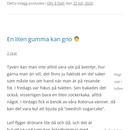
Detta inlägg postades i
Ditt å Datt
den
22 juli, 2020
.
En liten gumma kan gno
2 svar
Tyvärr kan man inte alltid vara ute på äventyr, hur
gärna man än vill, det finns ju faktiskt en del saker
Högt
som måste tas om hand när man är på resande
upp i
fot. I fredags var fokus på tvätten. Sen bakades det
luften
också, visserligen bara en liten sockerkaka, alltid
något. I lördags fick vi besök av våra Rotorua-vänner, då
kan det vara kul att bjuda på ”swedish sugarcake”.
Leif flyger drönare lite då och då, och det är
kul att se vad som kan åstadkommas med