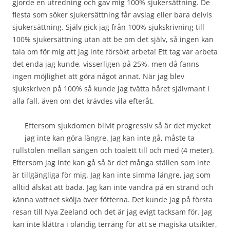
gjorde en utredning och gav mig 100% sjukersättning. De
flesta som söker sjukersättning får avslag eller bara delvis
sjukersättning. Själv gick jag från 100% sjukskrivning till
100% sjukersättning utan att be om det själv, så ingen kan
tala om för mig att jag inte försökt arbeta! Ett tag var arbeta
det enda jag kunde, visserligen på 25%, men då fanns
ingen möjlighet att göra något annat. När jag blev
sjukskriven på 100% så kunde jag tvätta håret självmant i
alla fall, även om det krävdes vila efteråt.
Eftersom sjukdomen blivit progressiv så är det mycket
jag inte kan göra längre. Jag kan inte gå, måste ta
rullstolen mellan sängen och toalett till och med (4 meter).
Eftersom jag inte kan gå så är det många ställen som inte
är tillgängliga för mig. Jag kan inte simma längre, jag som
alltid älskat att bada. Jag kan inte vandra på en strand och
känna vattnet skölja över fötterna. Det kunde jag på första
resan till Nya Zeeland och det är jag evigt tacksam för. Jag
kan inte klättra i oländig terräng för att se magiska utsikter,