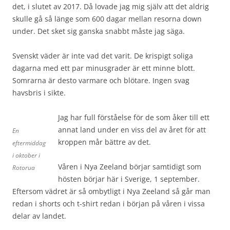
det, i slutet av 2017. Då lovade jag mig själv att det aldrig
skulle gå så länge som 600 dagar mellan resorna down
under. Det sket sig ganska snabbt måste jag säga.
Svenskt väder är inte vad det varit. De krispigt soliga
dagarna med ett par minusgrader är ett minne blott.
Somrarna är desto varmare och blötare. Ingen svag
havsbris i sikte.
Jag har full förståelse för de som åker till ett
annat land under en viss del av året för att
En
kroppen mår bättre av det.
eftermiddag
i oktober i
Våren i Nya Zeeland börjar samtidigt som
Rotorua
hösten börjar här i Sverige, 1 september.
Eftersom vädret är så ombytligt i Nya Zeeland så går man
redan i shorts och t-shirt redan i början på våren i vissa
delar av landet.