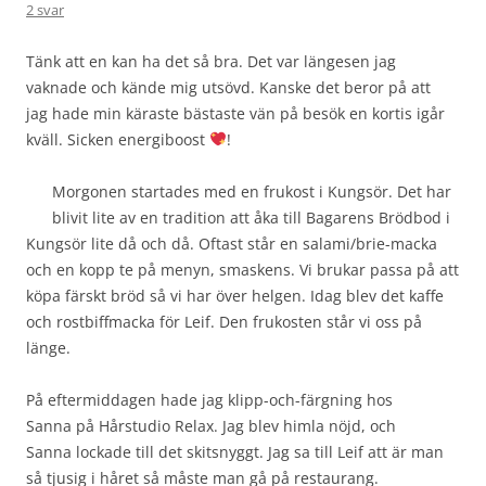
2 svar
Tänk att en kan ha det så bra. Det var längesen jag
vaknade och kände mig utsövd. Kanske det beror på att
jag hade min käraste bästaste vän på besök en kortis igår
kväll. Sicken energiboost
!
Morgonen startades med en frukost i Kungsör. Det har
blivit lite av en tradition att åka till Bagarens Brödbod i
Kungsör lite då och då. Oftast står en salami/brie-macka
och en kopp te på menyn, smaskens. Vi brukar passa på att
köpa färskt bröd så vi har över helgen. Idag blev det kaffe
och rostbiffmacka för Leif. Den frukosten står vi oss på
länge.
På eftermiddagen hade jag klipp-och-färgning hos
Sanna på Hårstudio Relax. Jag blev himla nöjd, och
Sanna lockade till det skitsnyggt. Jag sa till Leif att är man
så tjusig i håret så måste man gå på restaurang.