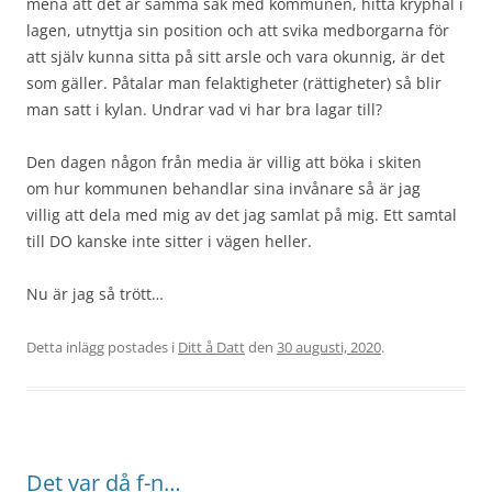
mena att det är samma sak med kommunen, hitta kryphål i
lagen, utnyttja sin position och att svika medborgarna för
att själv kunna sitta på sitt arsle och vara okunnig, är det
som gäller. Påtalar man felaktigheter (rättigheter) så blir
man satt i kylan. Undrar vad vi har bra lagar till?
Den dagen någon från media är villig att böka i skiten
om hur kommunen behandlar sina invånare så är jag
villig att dela med mig av det jag samlat på mig. Ett samtal
till DO kanske inte sitter i vägen heller.
Nu är jag så trött…
Detta inlägg postades i
Ditt å Datt
den
30 augusti, 2020
.
Det var då f-n…