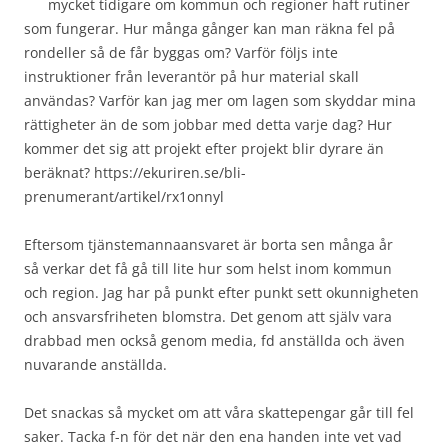
mycket tidigare om kommun och regioner haft rutiner
som fungerar. Hur många gånger kan man räkna fel på
rondeller så de får byggas om? Varför följs inte
instruktioner från leverantör på hur material skall
användas? Varför kan jag mer om lagen som skyddar mina
rättigheter än de som jobbar med detta varje dag? Hur
kommer det sig att projekt efter projekt blir dyrare än
beräknat? https://ekuriren.se/bli-
prenumerant/artikel/rx1onnyl
Eftersom tjänstemannaansvaret är borta sen många år
så verkar det få gå till lite hur som helst inom kommun
och region. Jag har på punkt efter punkt sett okunnigheten
och ansvarsfriheten blomstra. Det genom att själv vara
drabbad men också genom media, fd anställda och även
nuvarande anställda.
Det snackas så mycket om att våra skattepengar går till fel
saker. Tacka f-n för det när den ena handen inte vet vad