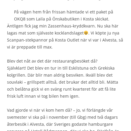
På vägen hem från frissan hämtade vi ett paket på
OKQ8 som Laila på Önskabutiken i Kosta skickat.
Äntligen fick jag min Zassenhaus-kryddkvarn. Nu ska här
lagas mat som självaste kocklandslaget
. Vi köpte ju nya
Scanpan-stekpannor på Kosta Outlet när vi var i Alvesta, så
vi är preppade till max.
Blev det nåt av det där restaurangbesöket då?
Självklart! Det blev en tur in till Eskilstuna och Grekiska
kolgrillen. Där blir man aldrig besviken. Ikväll blev det
souvlaki – grillspett alltså, det brukar det alltid bli. Mätta
och belåtna gick vi en sväng runt kvarteret för att få lite
frisk luft innan vi tog bilen hem igen.
Vad gjorde vi när vi kom hem då? – Jo, vi förlängde vår
svemester vi ska på i november (till Gbg) med två dagars
återbesök i Alvesta, där Sveriges godaste hamburgare