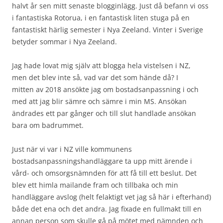
halvt år sen mitt senaste blogginlägg. Just då befann vi oss
i fantastiska Rotorua, i en fantastisk liten stuga på en
fantastiskt härlig semester i Nya Zeeland. Vinter i Sverige
betyder sommar i Nya Zeeland.
Jag hade lovat mig själv att blogga hela vistelsen i NZ,
men det blev inte så, vad var det som hände då? I
mitten av 2018 ansökte jag om bostadsanpassning i och
med att jag blir sämre och sämre i min MS. Ansökan
ändrades ett par gånger och till slut handlade ansökan
bara om badrummet.
Just när vi var i NZ ville kommunens
bostadsanpassningshandläggare ta upp mitt ärende i
vård- och omsorgsnämnden för att få till ett beslut. Det
blev ett himla mailande fram och tillbaka och min
handläggare avslog (helt felaktigt vet jag så här i efterhand)
både det ena och det andra. Jag fixade en fullmakt till en
annan person som skulle gå på mötet med nämnden och