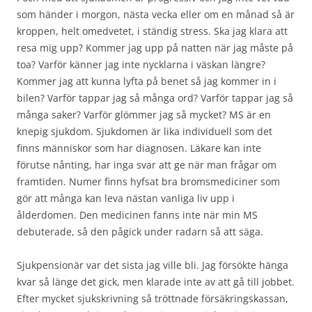
som händer i morgon, nästa vecka eller om en månad så är
kroppen, helt omedvetet, i ständig stress. Ska jag klara att
resa mig upp? Kommer jag upp på natten när jag måste på
toa? Varför känner jag inte nycklarna i väskan längre?
Kommer jag att kunna lyfta på benet så jag kommer in i
bilen? Varför tappar jag så många ord? Varför tappar jag så
många saker? Varför glömmer jag så mycket? MS är en
knepig sjukdom. Sjukdomen är lika individuell som det
finns människor som har diagnosen. Läkare kan inte
förutse nånting, har inga svar att ge när man frågar om
framtiden. Numer finns hyfsat bra bromsmediciner som
gör att många kan leva nästan vanliga liv upp i
ålderdomen. Den medicinen fanns inte när min MS
debuterade, så den pågick under radarn så att säga.
Sjukpensionär var det sista jag ville bli. Jag försökte hänga
kvar så länge det gick, men klarade inte av att gå till jobbet.
Efter mycket sjukskrivning så tröttnade försäkringskassan,