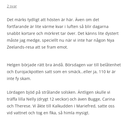
2 svar
Det märks tydligt att hösten är här. Även om det
fortfarande är lite värme kvar i luften så blir dagarna
snabbt kortare och mörkret tar över. Det känns lite dystert
måste jag medge, speciellt nu när vi inte har någon Nya
Zeelands-resa att se fram emot.
Helgen började rätt bra ändå. Börsdagen var till belåtenhet
och Eurojackpotten satt som en smäck…eller ja, 110 kr är
inte fy skam.
Lördagen bjöd på strålande solsken. Äntligen skulle vi
träffa lilla Nelly (drygt 12 veckor) och även Bugge, Carina
och Therese. Vi åkte till Kalkudden i Mariefred, satte oss
vid vattnet och tog en fika, så himla mysigt.