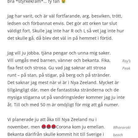
bra *styrkekram*… fy fan
Jag har varit, och är väl fortfarande, arg, besviken, trött,
ledsen och förbannat envis. Det gör att orken tar slut
väldigt fort. Skulle jag inte har R och L så vet jag inte hur
det skulle gå, då blev det väl in på hemmet i förtid.
Jag vill ju jobba, tjäna pengar och unna mig saker.
Vill umgås med barnen, vänner och bekanta. Fika,
Roy’s
fixa fest och strosa. Gu vad jag saknar att strosa
Peak
runt – på stan, på stigar, på berg och på stränder.
Det saknar jag mest när vi är i Nya Zeeland. Mycket är
tillgängligt där, men de fantastiska stränderna och de
mysiga stigarna ut på vandringsleder kommer jag ju inte
åt. Till och med 50 m är omöjligt för mig att gå numer.
Vi planerade ju att åka till Nya Zeeland nu i
november, men
Corona kom ju emellan.
Whararaki
Bekanta därifrån skulle kommit hit till Sverige i
beach