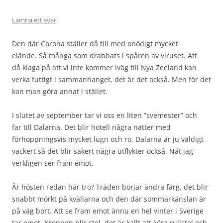
Lämna ett svar
Den där Corona ställer då till med onödigt mycket
elände. Så många som drabbats i spåren av viruset. Att
då klaga på att vi inte kommer iväg till Nya Zeeland kan
verka futtigt i sammanhanget, det är det också. Men för det
kan man göra annat i stället.
I slutet av september tar vi oss en liten ”svemester” och
far till Dalarna. Det blir hotell några nätter med
förhoppningsvis mycket lugn och ro. Dalarna är ju väldigt
vackert så det blir säkert några utflykter också. Nåt jag
verkligen ser fram emot.
Är hösten redan här tro? Träden börjar ändra färg, det blir
snabbt mörkt på kvällarna och den där sommarkänslan är
på väg bort. Att se fram emot ännu en hel vinter i Sverige
tar emot. Kroppen blir stel, det är kallt att köra rullstol och