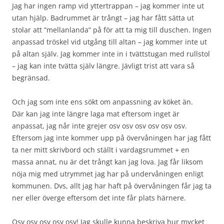
Jag har ingen ramp vid yttertrappan – jag kommer inte ut
utan hjälp. Badrummet är trångt – jag har fått sätta ut
stolar att ”mellanlanda” på för att ta mig till duschen. Ingen
anpassad tröskel vid utgång till altan – jag kommer inte ut
på altan själv. Jag kommer inte in i tvättstugan med rullstol
– jag kan inte tvätta själv längre. Jävligt trist att vara så
begränsad.
Och jag som inte ens sökt om anpassning av köket än.
Där kan jag inte längre laga mat eftersom inget är
anpassat, jag når inte grejer osv osv osv osv osv osv.
Eftersom jag inte kommer upp på övervåningen har jag fått
ta ner mitt skrivbord och ställt i vardagsrummet + en
massa annat, nu är det trångt kan jag lova. Jag får liksom
nöja mig med utrymmet jag har på undervåningen enligt
kommunen. Dvs, allt jag har haft på övervåningen får jag ta
ner eller överge eftersom det inte får plats härnere.
Osv osv osv osv osv! Jag skulle kunna beskriva hur mycket