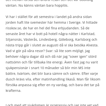
väntan. Nu känns väntan bara hopplös.
Vi har i stället för att semestra i landet på andra sidan
jorden haft lite svemester här hemma i Sverige. Vi hittade
risskov.se, de har en hel del fina erbjudanden. Så de
senaste året har vi bott på hotell några nätter i Karlstad,
Siljansnäs, Västerås, Lindesberg, Göteborg, Karlsborg och
nästa tripp går i slutet av augusti då vi ska besöka Alvesta.
Vad vi gör på våra resor? Svar: så lite som möjligt. Jag
behöver några dagar då och då när jag ”sover igen” störd
nattsömn och får tillbaka lite energi. Även fast jag nu varit
sjukpensionär i snart 10 månader så blir min MS inte
bättre, tvärtom, det blir bara sämre och sämre. Efter varje
dusch krävs vila, efter matinhandling likaså. Man får liksom
försöka anpassa sig efter en ny vardag, och bara det tar på
krafterna.
I och med att sjukdomen är progressiv och jag inte vet vad