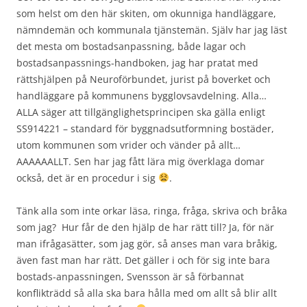
som helst om den här skiten, om okunniga handläggare,
nämndemän och kommunala tjänstemän. Själv har jag läst
det mesta om bostadsanpassning, både lagar och
bostadsanpassnings-handboken, jag har pratat med
rättshjälpen på Neuroförbundet, jurist på boverket och
handläggare på kommunens bygglovsavdelning. Alla…
ALLA säger att tillgänglighetsprincipen ska gälla enligt
SS914221 – standard för byggnadsutformning bostäder,
utom kommunen som vrider och vänder på allt…
AAAAAALLT. Sen har jag fått lära mig överklaga domar
också, det är en procedur i sig
.
Tänk alla som inte orkar läsa, ringa, fråga, skriva och bråka
som jag? Hur får de den hjälp de har rätt till? Ja, för när
man ifrågasätter, som jag gör, så anses man vara bråkig,
även fast man har rätt. Det gäller i och för sig inte bara
bostads-anpassningen, Svensson är så förbannat
konflikträdd så alla ska bara hålla med om allt så blir allt