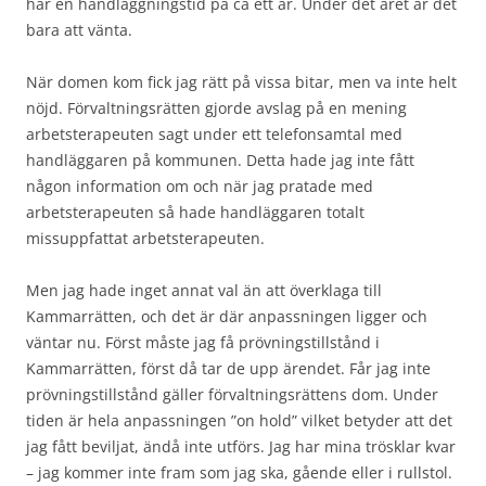
har en handläggningstid på ca ett år. Under det året är det
bara att vänta.
När domen kom fick jag rätt på vissa bitar, men va inte helt
nöjd. Förvaltningsrätten gjorde avslag på en mening
arbetsterapeuten sagt under ett telefonsamtal med
handläggaren på kommunen. Detta hade jag inte fått
någon information om och när jag pratade med
arbetsterapeuten så hade handläggaren totalt
missuppfattat arbetsterapeuten.
Men jag hade inget annat val än att överklaga till
Kammarrätten, och det är där anpassningen ligger och
väntar nu. Först måste jag få prövningstillstånd i
Kammarrätten, först då tar de upp ärendet. Får jag inte
prövningstillstånd gäller förvaltningsrättens dom. Under
tiden är hela anpassningen ”on hold” vilket betyder att det
jag fått beviljat, ändå inte utförs. Jag har mina trösklar kvar
– jag kommer inte fram som jag ska, gående eller i rullstol.