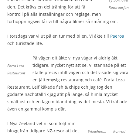
Vy bort över
den. Det krävs en del träning för att få
Rotoruasjön
kontroll på alla inställningar och reglage, men
förhoppningsvis får vi till några filmer så småning om.
I torsdags var vi ut på en tur med bilen. Vi åkte till
Paeroa
och turistade lite.
På vägen dit åkte vi nya vägar vi aldrig åkt
tidigare, mycket nytt att se. Vi stannade på ett
Forta Leza
ställe precis intill vägen och det visade sig vara
Restaurant
en jättemysig restaurang och café, Forta Leza
Restaurant. Leif käkade fish & chips och jag tog den
godaste nachotallrik jag ätit på länge, så himla mycket
smält ost och en lagom blandning av det mesta. Vi träffade
även en gammal kompis där.
I Nya Zeeland vet ni som följt min
blogg från tidigare NZ-resor att det
Wheehoo…
Konrad