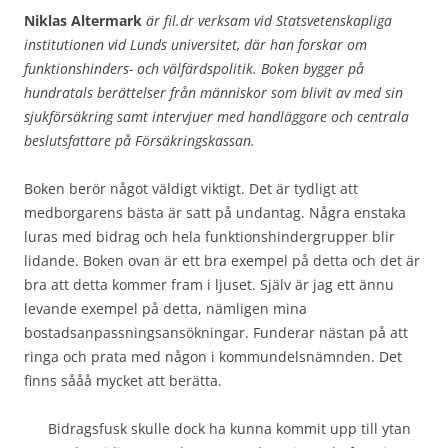
Niklas Altermark
är fil.dr verksam vid Statsvetenskapliga
institutionen vid Lunds universitet, där han forskar om
funktionshinders- och välfärdspolitik. Boken bygger på
hundratals berättelser från människor som blivit av med sin
sjukförsäkring samt intervjuer med handläggare och centrala
beslutsfattare på Försäkringskassan.
Boken berör något väldigt viktigt. Det är tydligt att
medborgarens bästa är satt på undantag. Några enstaka
luras med bidrag och hela funktionshindergrupper blir
lidande. Boken ovan är ett bra exempel på detta och det är
bra att detta kommer fram i ljuset. Själv är jag ett ännu
levande exempel på detta, nämligen mina
bostadsanpassningsansökningar. Funderar nästan på att
ringa och prata med någon i kommundelsnämnden. Det
finns sååå mycket att berätta.
Bidragsfusk skulle dock ha kunna kommit upp till ytan