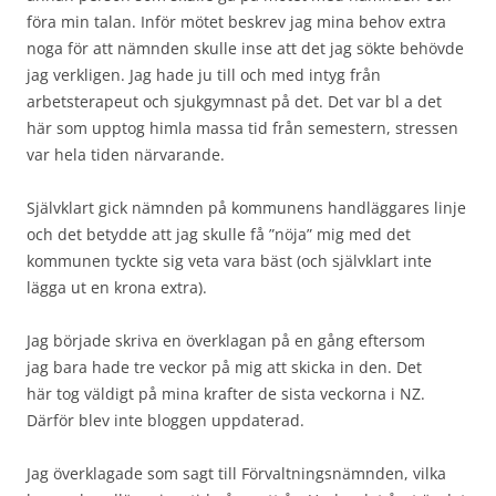
föra min talan. Inför mötet beskrev jag mina behov extra
noga för att nämnden skulle inse att det jag sökte behövde
jag verkligen. Jag hade ju till och med intyg från
arbetsterapeut och sjukgymnast på det. Det var bl a det
här som upptog himla massa tid från semestern, stressen
var hela tiden närvarande.
Självklart gick nämnden på kommunens handläggares linje
och det betydde att jag skulle få ”nöja” mig med det
kommunen tyckte sig veta vara bäst (och självklart inte
lägga ut en krona extra).
Jag började skriva en överklagan på en gång eftersom
jag bara hade tre veckor på mig att skicka in den. Det
här tog väldigt på mina krafter de sista veckorna i NZ.
Därför blev inte bloggen uppdaterad.
Jag överklagade som sagt till Förvaltningsnämnden, vilka