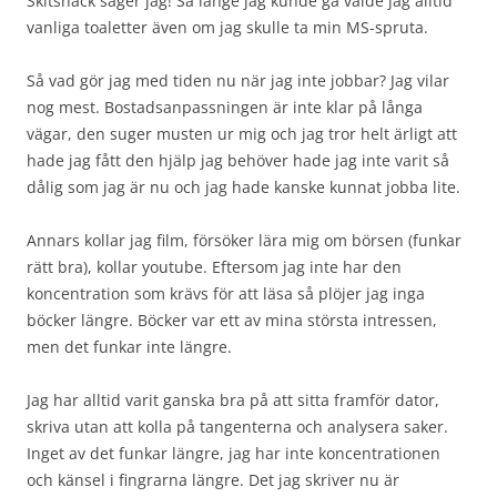
Skitsnack säger jag! Så länge jag kunde gå valde jag alltid
vanliga toaletter även om jag skulle ta min MS-spruta.
Så vad gör jag med tiden nu när jag inte jobbar? Jag vilar
nog mest. Bostadsanpassningen är inte klar på långa
vägar, den suger musten ur mig och jag tror helt ärligt att
hade jag fått den hjälp jag behöver hade jag inte varit så
dålig som jag är nu och jag hade kanske kunnat jobba lite.
Annars kollar jag film, försöker lära mig om börsen (funkar
rätt bra), kollar youtube. Eftersom jag inte har den
koncentration som krävs för att läsa så plöjer jag inga
böcker längre. Böcker var ett av mina största intressen,
men det funkar inte längre.
Jag har alltid varit ganska bra på att sitta framför dator,
skriva utan att kolla på tangenterna och analysera saker.
Inget av det funkar längre, jag har inte koncentrationen
och känsel i fingrarna längre. Det jag skriver nu är