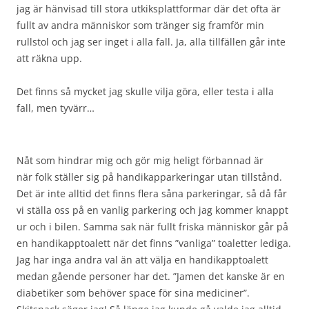
jag är hänvisad till stora utkiksplattformar där det ofta är
fullt av andra människor som tränger sig framför min
rullstol och jag ser inget i alla fall. Ja, alla tillfällen går inte
att räkna upp.
Det finns så mycket jag skulle vilja göra, eller testa i alla
fall, men tyvärr…
Nåt som hindrar mig och gör mig heligt förbannad är
när folk ställer sig på handikapparkeringar utan tillstånd.
Det är inte alltid det finns flera såna parkeringar, så då får
vi ställa oss på en vanlig parkering och jag kommer knappt
ur och i bilen. Samma sak när fullt friska människor går på
en handikapptoalett när det finns ”vanliga” toaletter lediga.
Jag har inga andra val än att välja en handikapptoalett
medan gående personer har det. ”Jamen det kanske är en
diabetiker som behöver space för sina mediciner”.